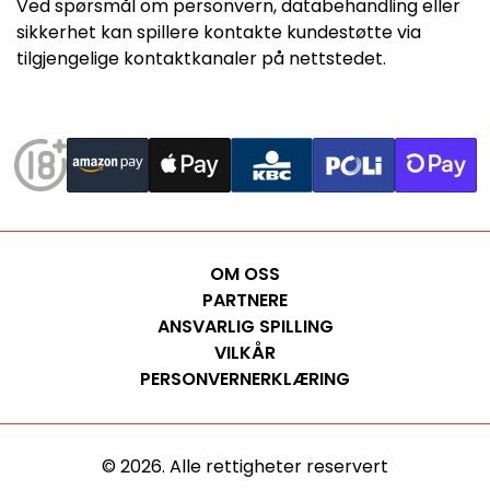
Ved spørsmål om personvern, databehandling eller
sikkerhet kan spillere kontakte kundestøtte via
tilgjengelige kontaktkanaler på nettstedet.
OM OSS
PARTNERE
ANSVARLIG SPILLING
VILKÅR
PERSONVERNERKLÆRING
©
2026
. Alle rettigheter reservert