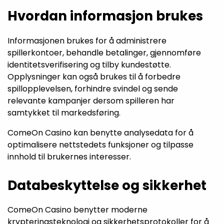
Hvordan informasjon brukes
Informasjonen brukes for å administrere
spillerkontoer, behandle betalinger, gjennomføre
identitetsverifisering og tilby kundestøtte.
Opplysninger kan også brukes til å forbedre
spillopplevelsen, forhindre svindel og sende
relevante kampanjer dersom spilleren har
samtykket til markedsføring.
ComeOn Casino kan benytte analysedata for å
optimalisere nettstedets funksjoner og tilpasse
innhold til brukernes interesser.
Databeskyttelse og sikkerhet
ComeOn Casino benytter moderne
krypteringsteknologi og sikkerhetsprotokoller for å