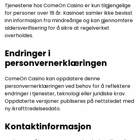
Tjenestene hos ComeOn Casino er kun tilgjengelige
for personer over 18 år. Kasinoet samler ikke bevisst
inn informasjon fra mindreårige og kan gjennomføre
aldersverifisering for å sikre at regelverket
overholdes.
Endringer i
personvernerklæringen
ComeOn Casino kan oppdatere denne
personvernerklæringen ved behov for å reflektere
endringer i tjenester, teknologi eller juridiske krav.
Oppdaterte versjoner publiseres på nettstedet med
ny ikrafttredelsesdato.
Kontaktinformasjon