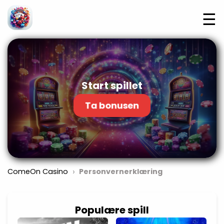
☰
Start spillet
Ta bonusen
›
ComeOn Casino
Personvernerklæring
Populære spill