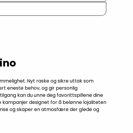
ino
vemmelighet. Nyt raske og sikre uttak som
ert eneste behov, og gir personlig
ilgang kan du unne deg favorittspillene dine
e kampanjer designet for å belønne lojaliteten
eganse og skaper en atmosfære der glede og