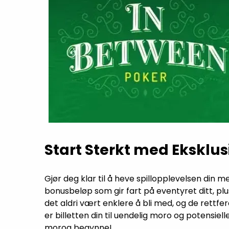
Start Sterkt med Eksklus
Gjør deg klar til å heve spillopplevelsen din 
bonusbeløp som gir fart på eventyret ditt, p
det aldri vært enklere å bli med, og de rettfe
er billetten din til uendelig moro og potensiel
moroa begynne!