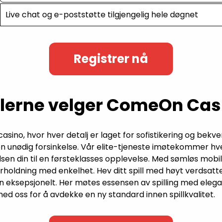
Live chat og e-poststøtte tilgjengelig hele døgnet
Registrer nå
illerne velger ComeOn Cas
asino, hvor hver detalj er laget for sofistikering og bek
ten unødig forsinkelse. Vår elite-tjeneste imøtekommer hv
n din til en førsteklasses opplevelse. Med sømløs mobilt
rholdning med enkelhet. Hev ditt spill med høyt verdsatt
men eksepsjonelt. Her møtes essensen av spilling med el
med oss for å avdekke en ny standard innen spillkvalitet.