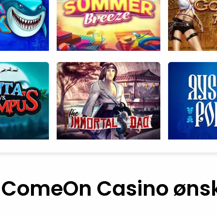
 – ComeOn Casino ønsk