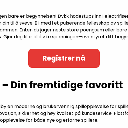
 bare er begynnelsen! Dykk hodestups inn i electrifisere
n din til å sveve. Bli med i et pulserende fellesskap av spill
sammen. Enten du jager neste store poengsum eller bare
av. Gjør deg klar til å øke spenningen—eventyret ditt begy
Registrer nå
 Din fremtidige favoritt
 en moderne og brukervennlig spillopplevelse for spiller
novasjon, sikkerhet og høy kvalitet på kundeservice. Pl
opplevelse for både nye og erfarne spillere.