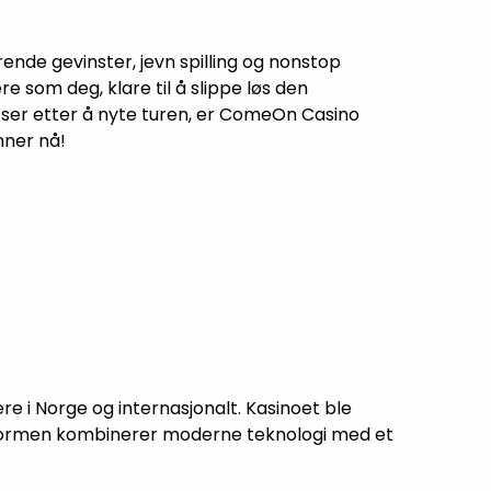
nde gevinster, jevn spilling og nonstop
ere som deg, klare til å slippe løs den
 ser etter å nyte turen, er ComeOn Casino
nner nå!
e i Norge og internasjonalt. Kasinoet ble
attformen kombinerer moderne teknologi med et