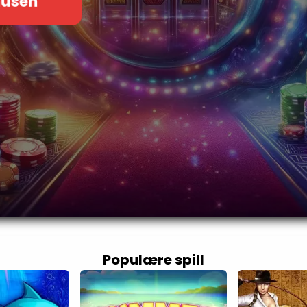
nusen
Populære spill