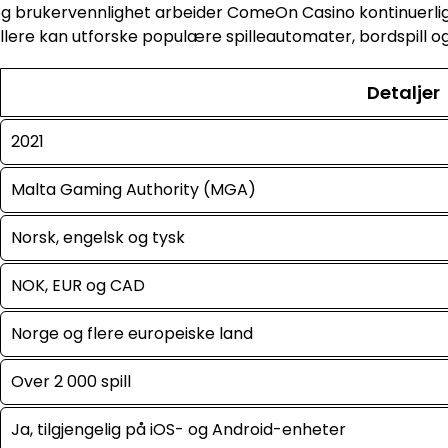
g og brukervennlighet arbeider ComeOn Casino kontinuerli
illere kan utforske populære spilleautomater, bordspill og
Detaljer
2021
Malta Gaming Authority (MGA)
Norsk, engelsk og tysk
NOK, EUR og CAD
Norge og flere europeiske land
Over 2 000 spill
Ja, tilgjengelig på iOS- og Android-enheter