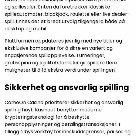
og spillestiler. Enten du foretrekker klassiske
spilleautomater, blackjack, roulette eller live dealer-
spill, finnes det et bredt utvalg tilgjengelig både på
desktop og mobil.
Plattformen oppdateres jevnlig med nye titler og
eksklusive kampanjer for å sikre en variert og
engasjerende spillopplevelse. Turneringer,
gratisspinn og lojalitetsfordeler gir spillere flere
muligheter til å få ekstra verdi under spillingen.
Sikkerhet og ansvarlig spilling
ComeOn Casino prioriterer sikkerhet og ansvarlig
spilling høyt. Kasinoet benytter moderne
krypteringsteknologi for å beskytte
personopplysninger og betalingstransaksjoner. I
tillegg tilbys verktøy for innskuddsgrenser, pauser og