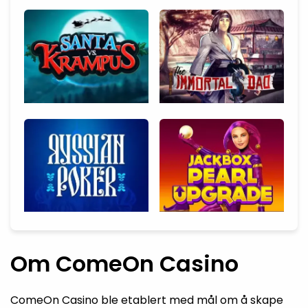
Om ComeOn Casino
ComeOn Casino ble etablert med mål om å skape